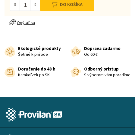
DO KOŠÍKA
Opýtať sa
Ekologické produkty
Doprava zadarmo
Šetrné k prírode
Od 60 €
Doručenie do 48 h
Odborný prístup
Kamkoľvek po SK
S výberom vám poradíme
Z
á
p
ä