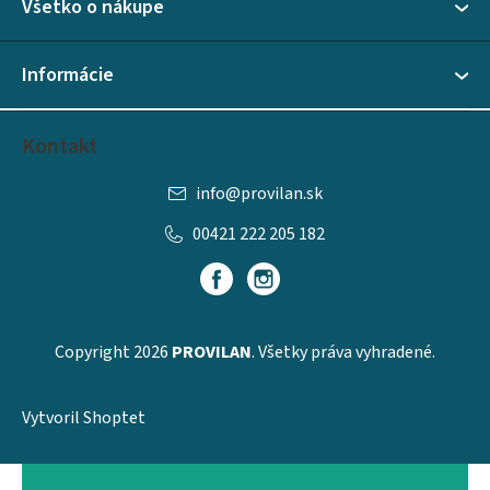
Všetko o nákupe
t
i
Informácie
e
Kontakt
info
@
provilan.sk
00421 222 205 182
Copyright 2026
PROVILAN
. Všetky práva vyhradené.
Vytvoril Shoptet