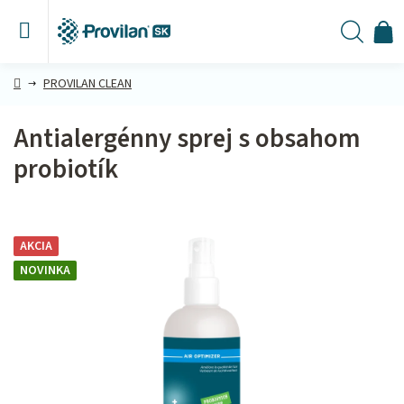
Prejsť
na
obsah
N
Hľada
KO
Domov
PROVILAN CLEAN
Antialergénny sprej s obsahom
probiotík
AKCIA
NOVINKA