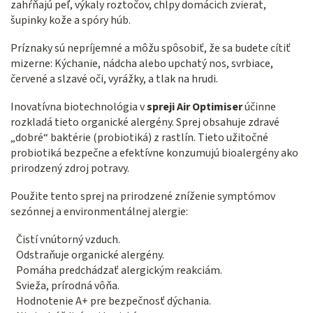
zahŕňajú peľ, výkaly roztočov, chlpy domácich zvierat,
šupinky kože a spóry húb.
Príznaky sú nepríjemné a môžu spôsobiť, že sa budete cítiť
mizerne: Kýchanie, nádcha alebo upchatý nos, svrbiace,
červené a slzavé oči, vyrážky, a tlak na hrudi.
Inovatívna biotechnológia v
spreji Air Optimiser
účinne
rozkladá tieto organické alergény.
Sprej obsahuje zdravé
„dobré“ baktérie (probiotiká) z rastlín.
Tieto užitočné
probiotiká bezpečne a efektívne konzumujú bioalergény ako
prirodzený zdroj potravy.
Použite tento sprej na prirodzené zníženie symptómov
sezónnej a environmentálnej alergie:
Čistí vnútorný vzduch.
Odstraňuje organické alergény.
Pomáha predchádzať alergickým reakciám.
Svieža, prírodná vôňa.
Hodnotenie A+ pre bezpečnosť dýchania.