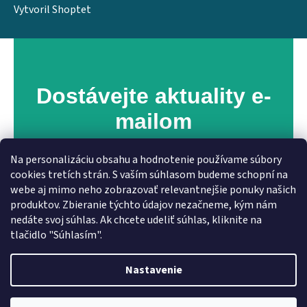
Vytvoril Shoptet
Dostávejte aktuality e-
mailom
Zaregistrujte sa na náš newsletter a získavajte
Na personalizáciu obsahu a hodnotenie používame súbory
pravidelný prehľad o novinkách a špeciálnych
cookies tretích strán. S vaším súhlasom budeme schopní na
ponukách!
webe aj mimo neho zobrazovať relevantnejšie ponuky našich
produktov. Zbieranie týchto údajov nezačneme, kým nám
nedáte svoj súhlas. Ak chcete udeliť súhlas, kliknite na
tlačidlo "Súhlasím".
Nastavenie