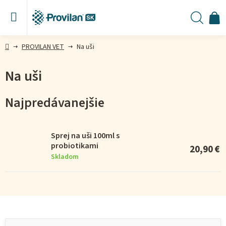
Prejsť
na
obsah
N
Hľada
KO
Domov
PROVILAN VET
Na uši
Na uši
Najpredávanejšie
Sprej na uši 100ml s
probiotikami
20,90 €
Skladom
V