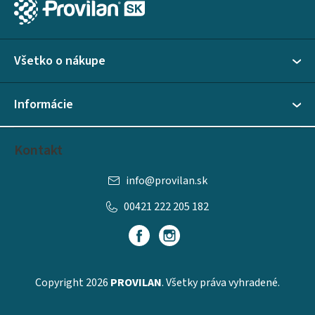
á
v
ý
p
p
ä
i
Všetko o nákupe
t
s
i
u
Informácie
e
Kontakt
info
@
provilan.sk
00421 222 205 182
Copyright 2026
PROVILAN
. Všetky práva vyhradené.