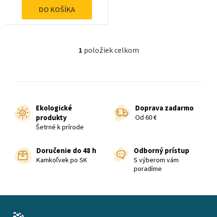
t
DO KOŠÍKA
o
v
1
položiek celkom
O
v
l
á
d
Ekologické
Doprava zadarmo
a
produkty
Od 60 €
c
Šetrné k prírode
i
e
Doručenie do 48 h
Odborný prístup
p
Kamkoľvek po SK
S výberom vám
poradíme
r
v
k
Z
y