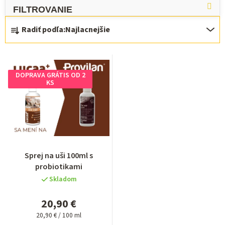
ý
R
p
Radiť podľa:
Najlacnejšie
a
i
d
s
e
p
DOPRAVA GRÁTIS OD 2
n
r
KS
i
o
e
d
p
u
r
k
Sprej na uši 100ml s
o
t
probiotikami
d
o
Skladom
u
v
20,90 €
k
Jednotková
20,90 € / 100 ml
cena: