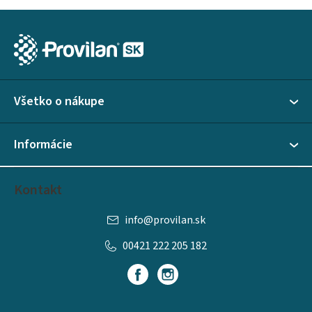
Z
á
p
ä
Všetko o nákupe
t
i
Informácie
e
Kontakt
info
@
provilan.sk
00421 222 205 182