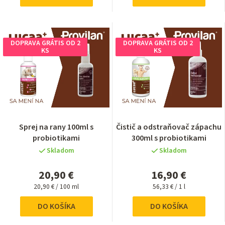
DOPRAVA GRÁTIS OD 2
DOPRAVA GRÁTIS OD 2
KS
KS
Sprej na rany 100ml s
Čistič a odstraňovač zápachu
probiotikami
300ml s probiotikami
Skladom
Skladom
20,90 €
16,90 €
Jednotková
Jednotková
20,90 € / 100 ml
56,33 € / 1 l
cena:
cena:
DO KOŠÍKA
DO KOŠÍKA