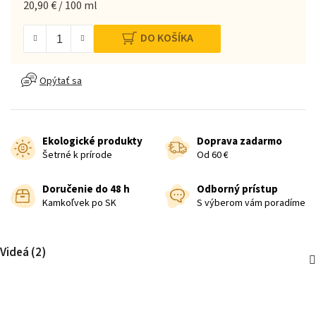
Jednotková cena:
20,90 € / 100 ml
DO KOŠÍKA
Opýtať sa
Ekologické produkty
Doprava zadarmo
Šetrné k prírode
Od 60 €
Doručenie do 48 h
Odborný prístup
Kamkoľvek po SK
S výberom vám poradíme
Videá (2)