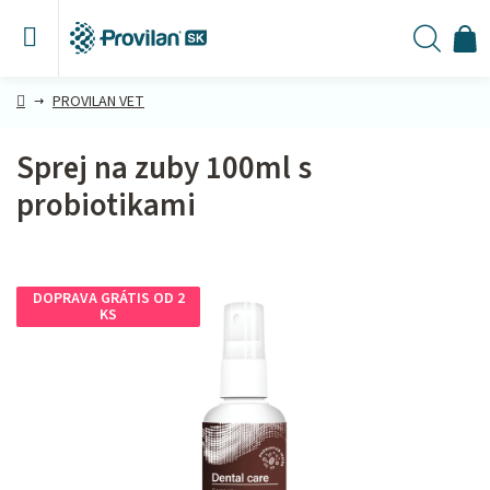
Prejsť
na
obsah
N
Hľada
KO
Domov
PROVILAN VET
Sprej na zuby 100ml s
probiotikami
DOPRAVA GRÁTIS OD 2
KS