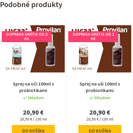
Podobné produkty
DOPRAVA GRÁTIS OD 2
DOPRAVA GRÁTIS OD 2
KS
KS
Sprej na oči 100ml s
Sprej na uši 100ml s
probiotikami
probiotikami
Skladom
Skladom
20,90 €
20,90 €
Jednotková
Jednotková
20,90 € / 100 ml
20,90 € / 100 ml
cena:
cena:
DO KOŠÍKA
DO KOŠÍKA