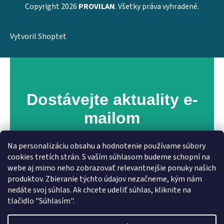
Copyright 2026
PROVILAN
. Všetky práva vyhradené.
Vytvoril Shoptet
Dostávejte aktuality e-
mailom
Zaregistrujte sa na náš newsletter a získavajte
Na personalizáciu obsahu a hodnotenie používame súbory
pravidelný prehľad o novinkách a špeciálnych
cookies tretích strán. S vaším súhlasom budeme schopní na
ponukách!
webe aj mimo neho zobrazovať relevantnejšie ponuky našich
produktov. Zbieranie týchto údajov nezačneme, kým nám
nedáte svoj súhlas. Ak chcete udeliť súhlas, kliknite na
tlačidlo "Súhlasím".