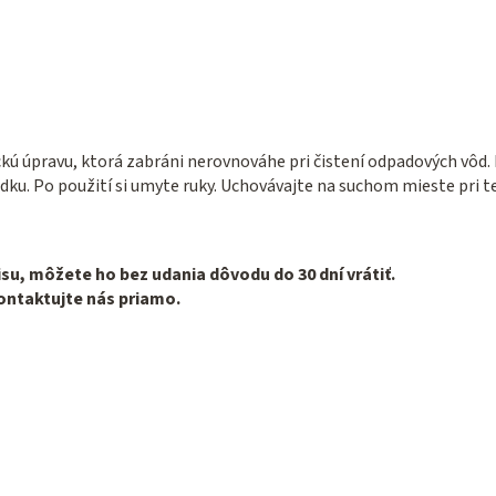
ú úpravu, ktorá zabráni nerovnováhe pri čistení odpadových vôd. 
u. Po použití si umyte ruky. Uchovávajte na suchom mieste pri tepl
su, môžete ho bez udania dôvodu do 30 dní vrátiť.
ontaktujte nás priamo.