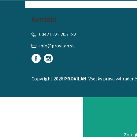
i
e
Kontakt
00421 222 205 182
info
@
provilan.sk
Copyright 2026
PROVILAN
. Všetky práva vyhradené
Zaregi