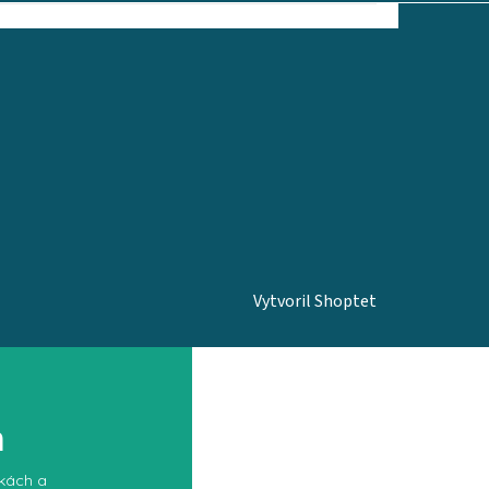
Vytvoril Shoptet
m
nkách a