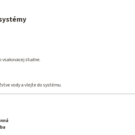
 systémy
 vsakovacej studne.
tve vody a vlejte do systému.
enná
žba