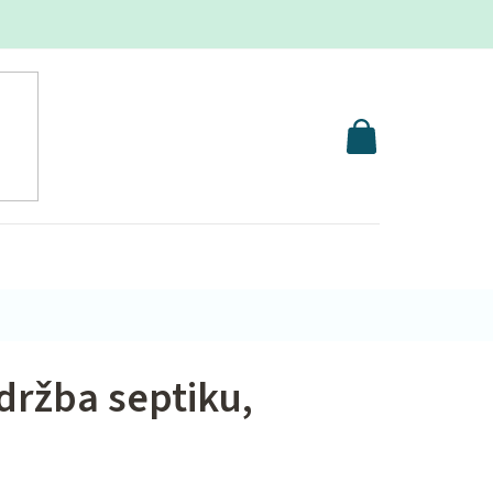
NÁKUPNÝ
KOŠÍK
držba septiku,