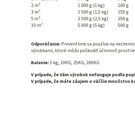
2 m³
1 000 g (1 kg)
100 g
3 m³
1 500 g (1,5 kg)
150 g
5 m³
2 500 g (2,5 kg)
250 g
10 m³
5 000 g (5 kg)
500 g
Odporúčanie:
Preventívne sa používa na nechemick
výrobkami, ktoré môžu poškodiť účinnosť prostriedk
Balenie:
5 kg, 10KG, 25KG, 200KG
V prípade, že Vám výrobok nefunguje podľa popi
V prípade, že máte záujem o väčšie množstvo k