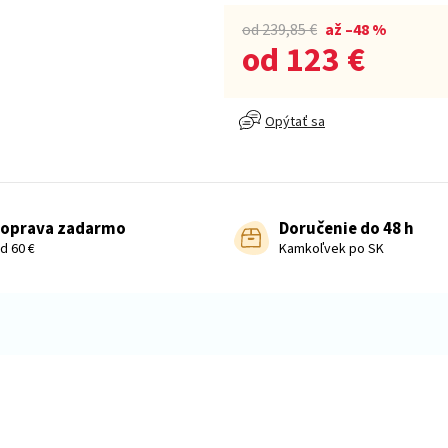
od 239,85 €
až –48 %
od
123 €
Jednotková cena:
Opýtať sa
oprava zadarmo
Doručenie do 48 h
d 60 €
Kamkoľvek po SK