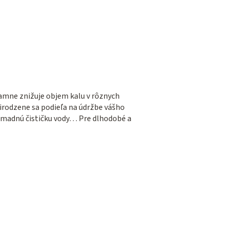
namne znižuje objem kalu v rôznych
rodzene sa podieľa na údržbe vášho
romadnú čističku vody… Pre dlhodobé a