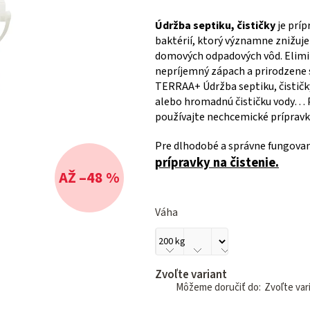
Údržba septiku, čističky
je príp
baktérií, ktorý významne znižuj
domových odpadových vôd. Elimi
nepríjemný zápach a prirodzene 
TERRAA+ Údržba septiku, čističky
alebo hromadnú čističku vody… 
používajte nechcemické prípravky
Pre dlhodobé a správne fungova
prípravky na čistenie.
AŽ –48 %
Váha
Zvoľte variant
Zvoľte var