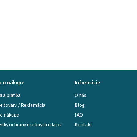
o o nákupe
Informácie
a a platba
O nás
e tovaru / Reklamácia
Blog
 o nákupe
FAQ
nky ochrany osobných údajov
Kontakt