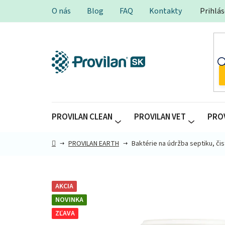
Prejsť
O nás
Blog
FAQ
Kontakty
Prihlás
na
obsah
PROVILAN CLEAN
PROVILAN VET
PRO
Domov
PROVILAN EARTH
Baktérie na údržba septiku, čis
AKCIA
NOVINKA
ZĽAVA