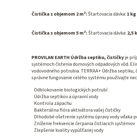
Čistička s objemom 2 m³:
Štartovacia dávka:
1 kg
Čistička s objemom 5 m³:
Štartovacia dávka:
2,5 
PROVILAN EARTH Údržba septiku, čističky
je prí
systémoch čistenia domových odpadových vôd. Eli
vodovodného potrubia. TERRAA+ Údržba septiku, či
správne fungovanie celého systému používajte nec
Odblokovanie biologických potrubí
Údržba septikov a úpravní vody
Kontrola zápachu
Bakteriálna flóra aktivátora vašej čističky
Dlhodobé ošetrenie systému úpravy vody vďaka pom
Zníženie frekvencie čerpania čistiacich systémov
Zlepšenie kvality vypúšťanej vody