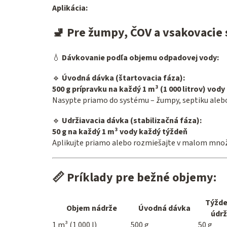
Aplikácia:
🚽
Pre žumpy, ČOV a vsakovacie
💧
Dávkovanie podľa objemu odpadovej vody:
🔹
Úvodná dávka (štartovacia fáza):
500 g prípravku na každý 1 m³ (1 000 litrov) vody
Nasypte priamo do systému – žumpy, septiku alebo
🔹
Udržiavacia dávka (stabilizačná fáza):
50 g na každý 1 m³ vody každý týždeň
Aplikujte priamo alebo rozmiešajte v malom množs
📏
Príklady pre bežné objemy:
Týžd
Objem nádrže
Úvodná dávka
údr
1 m³ (1 000 l)
500 g
50 g