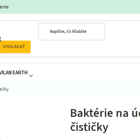
enie
VILAN EARTH
tičky
Baktérie na ú
čističky