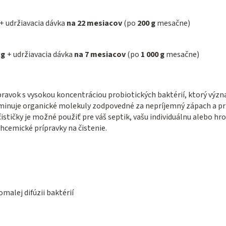
+ udržiavacia dávka
na 22 mesiacov
(po
200 g
mesačne)
kg
+ udržiavacia dávka
na 7 mesiacov
(po
1 000 g
mesačne)
pravok s vysokou koncentráciou probiotických baktérií, ktorý výz
minuje organické molekuly zodpovedné za nepríjemný zápach a pri
stičky je možné použiť pre váš septik, vašu individuálnu alebo h
hcemické prípravky na čistenie.
alej difúzii baktérií