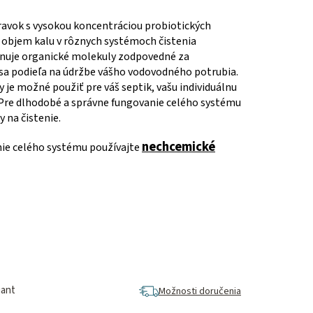
ravok s vysokou koncentráciou probiotických
e objem kalu v rôznych systémoch čistenia
nuje organické molekuly zodpovedné za
sa podieľa na údržbe vášho vodovodného potrubia.
 je možné použiť pre váš septik, vašu individuálnu
Pre dlhodobé a správne fungovanie celého systému
 na čistenie.
nechcemické
nie celého systému používajte
iant
Možnosti doručenia